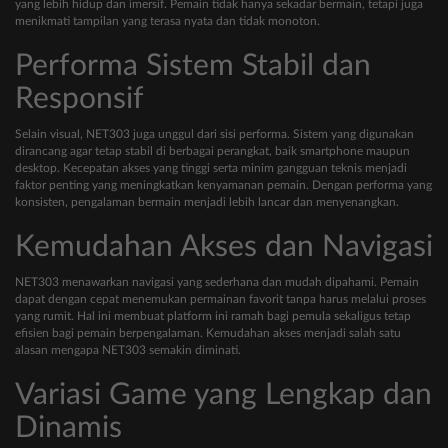
yang lebih hidup dan imersif. Pemain tidak hanya sekadar bermain, tetapi juga
menikmati tampilan yang terasa nyata dan tidak monoton.
Performa Sistem Stabil dan
Responsif
Selain visual, NET303 juga unggul dari sisi performa. Sistem yang digunakan
dirancang agar tetap stabil di berbagai perangkat, baik smartphone maupun
desktop. Kecepatan akses yang tinggi serta minim gangguan teknis menjadi
faktor penting yang meningkatkan kenyamanan pemain. Dengan performa yang
konsisten, pengalaman bermain menjadi lebih lancar dan menyenangkan.
Kemudahan Akses dan Navigasi
NET303 menawarkan navigasi yang sederhana dan mudah dipahami. Pemain
dapat dengan cepat menemukan permainan favorit tanpa harus melalui proses
yang rumit. Hal ini membuat platform ini ramah bagi pemula sekaligus tetap
efisien bagi pemain berpengalaman. Kemudahan akses menjadi salah satu
alasan mengapa NET303 semakin diminati.
Variasi Game yang Lengkap dan
Dinamis