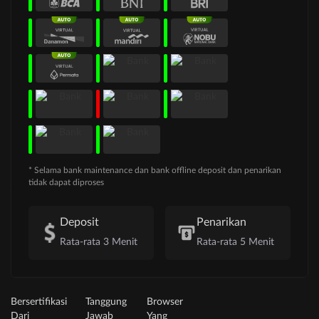
* Selama bank maintenance dan bank offline deposit dan penarikan
tidak dapat diproses
Deposit
Penarikan
Rata-rata 3 Menit
Rata-rata 5 Menit
Bersertifikasi
Tanggung
Browser
Dari
Jawab
Yang