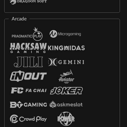
Arcade