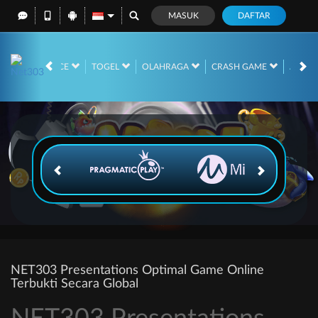
MASUK
DAFTAR
CASINO
RACE
TOGEL
OLAHRAGA
CRASH GAME
ARCA
NET303 Presentations Optimal Game Online
Terbukti Secara Global