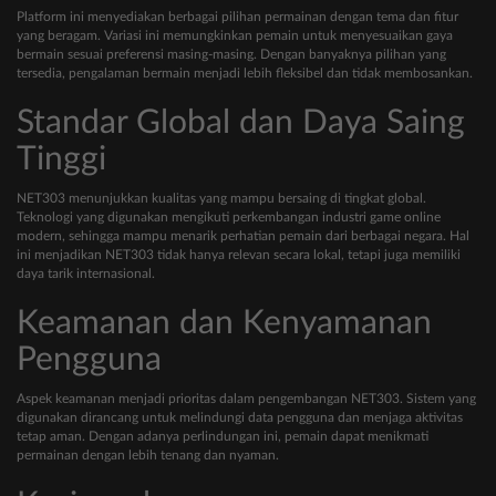
Platform ini menyediakan berbagai pilihan permainan dengan tema dan fitur
yang beragam. Variasi ini memungkinkan pemain untuk menyesuaikan gaya
bermain sesuai preferensi masing-masing. Dengan banyaknya pilihan yang
tersedia, pengalaman bermain menjadi lebih fleksibel dan tidak membosankan.
Standar Global dan Daya Saing
Tinggi
NET303 menunjukkan kualitas yang mampu bersaing di tingkat global.
Teknologi yang digunakan mengikuti perkembangan industri game online
modern, sehingga mampu menarik perhatian pemain dari berbagai negara. Hal
ini menjadikan NET303 tidak hanya relevan secara lokal, tetapi juga memiliki
daya tarik internasional.
Keamanan dan Kenyamanan
Pengguna
Aspek keamanan menjadi prioritas dalam pengembangan NET303. Sistem yang
digunakan dirancang untuk melindungi data pengguna dan menjaga aktivitas
tetap aman. Dengan adanya perlindungan ini, pemain dapat menikmati
permainan dengan lebih tenang dan nyaman.