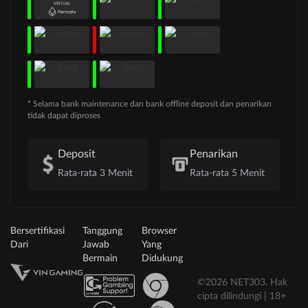
* Selama bank maintenance dan bank offline deposit dan penarikan
tidak dapat diproses
Deposit
Penarikan
Rata-rata 3 Menit
Rata-rata 5 Menit
Bersertifikasi
Tanggung
Browser
Dari
Jawab
Yang
Bermain
Didukung
©2026 NET303. Hak
cipta dilindungi | 18+