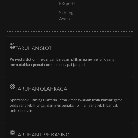
E-Sports
Sabung
Ayam
TARUHAN SLOT
Penyedia slot online dengan beragam pilihan game menarik yang
memudahkan pemain untuk mencapai jackpot
TARUHAN OLAHRAGA
Sportsbook Gaming Platform Terbaik menawarkan lebih banyak game,
odds yang lebih tinggi, dan menyediakan pilihan yang lebih banyak
untuk pemain.
TARUHAN LIVE KASINO