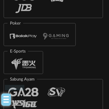
Poker
E-Sports
Sabung Ayam
Tap Me!