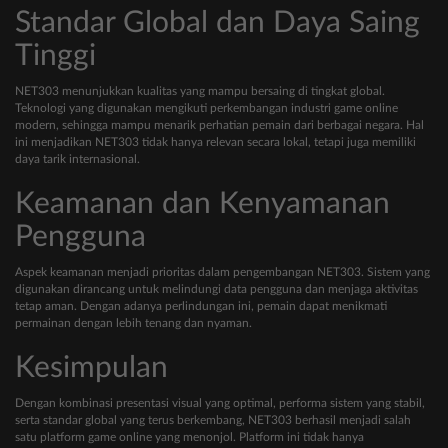
Standar Global dan Daya Saing
Tinggi
NET303 menunjukkan kualitas yang mampu bersaing di tingkat global.
Teknologi yang digunakan mengikuti perkembangan industri game online
modern, sehingga mampu menarik perhatian pemain dari berbagai negara. Hal
ini menjadikan NET303 tidak hanya relevan secara lokal, tetapi juga memiliki
daya tarik internasional.
Keamanan dan Kenyamanan
Pengguna
Aspek keamanan menjadi prioritas dalam pengembangan NET303. Sistem yang
digunakan dirancang untuk melindungi data pengguna dan menjaga aktivitas
tetap aman. Dengan adanya perlindungan ini, pemain dapat menikmati
permainan dengan lebih tenang dan nyaman.
Kesimpulan
Dengan kombinasi presentasi visual yang optimal, performa sistem yang stabil,
serta standar global yang terus berkembang, NET303 berhasil menjadi salah
satu platform game online yang menonjol. Platform ini tidak hanya