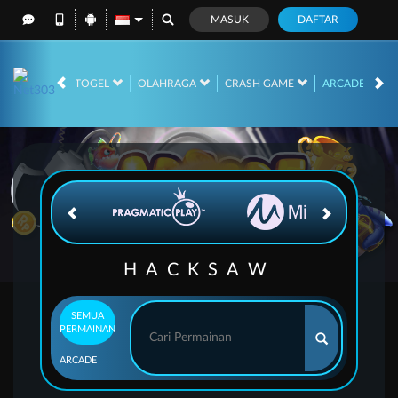
MASUK
DAFTAR
RACE
TOGEL
OLAHRAGA
CRASH GAME
ARCADE
HACKSAW
SEMUA
PERMAINAN
ARCADE