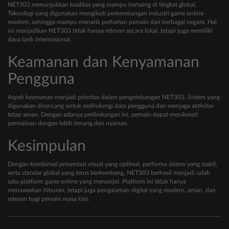
NET303 menunjukkan kualitas yang mampu bersaing di tingkat global.
Teknologi yang digunakan mengikuti perkembangan industri game online
modern, sehingga mampu menarik perhatian pemain dari berbagai negara. Hal
ini menjadikan NET303 tidak hanya relevan secara lokal, tetapi juga memiliki
daya tarik internasional.
Keamanan dan Kenyamanan
Pengguna
Aspek keamanan menjadi prioritas dalam pengembangan NET303. Sistem yang
digunakan dirancang untuk melindungi data pengguna dan menjaga aktivitas
tetap aman. Dengan adanya perlindungan ini, pemain dapat menikmati
permainan dengan lebih tenang dan nyaman.
Kesimpulan
Dengan kombinasi presentasi visual yang optimal, performa sistem yang stabil,
serta standar global yang terus berkembang, NET303 berhasil menjadi salah
satu platform game online yang menonjol. Platform ini tidak hanya
menawarkan hiburan, tetapi juga pengalaman digital yang modern, aman, dan
relevan bagi pemain masa kini.