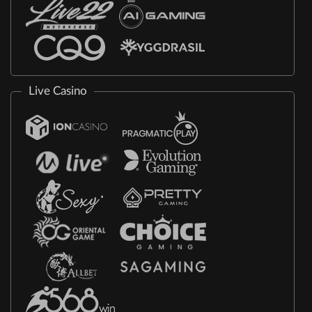
Live Casino