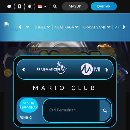
MASUK
DAFTAR
SINO
RACE
TOGEL
OLAHRAGA
CRASH GAME
ARCADE
MARIO CLUB
SEMUA
PERMAINAN
FISHING