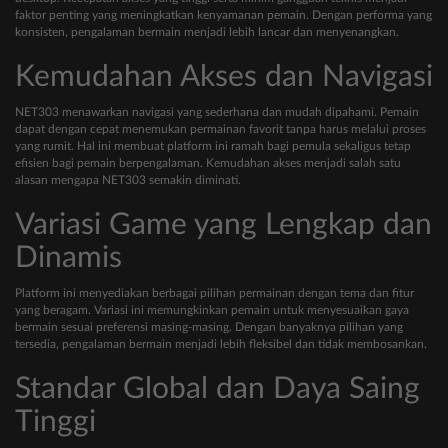
faktor penting yang meningkatkan kenyamanan pemain. Dengan performa yang
konsisten, pengalaman bermain menjadi lebih lancar dan menyenangkan.
Kemudahan Akses dan Navigasi
NET303 menawarkan navigasi yang sederhana dan mudah dipahami. Pemain
dapat dengan cepat menemukan permainan favorit tanpa harus melalui proses
yang rumit. Hal ini membuat platform ini ramah bagi pemula sekaligus tetap
efisien bagi pemain berpengalaman. Kemudahan akses menjadi salah satu
alasan mengapa NET303 semakin diminati.
Variasi Game yang Lengkap dan
Dinamis
Platform ini menyediakan berbagai pilihan permainan dengan tema dan fitur
yang beragam. Variasi ini memungkinkan pemain untuk menyesuaikan gaya
bermain sesuai preferensi masing-masing. Dengan banyaknya pilihan yang
tersedia, pengalaman bermain menjadi lebih fleksibel dan tidak membosankan.
Standar Global dan Daya Saing
Tinggi