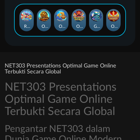
RED PACKET FISHING
OCEAN KING 2
OCEAN PROJECT
OCEAN KING 3
GALAXY WAR
OCEAN KING 4
NET303 Presentations Optimal Game Online
Terbukti Secara Global
NET303 Presentations
Optimal Game Online
Terbukti Secara Global
Pengantar NET303 dalam
Dunia Game Online Modern