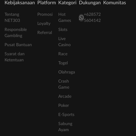
Kebijaksanaan
Platform
Kategori
Dukungan
Komunitas
Tentang
Promosi
Hot
+628572
NET303
Games
5604142
Loyalty
Responsible
Slots
Referral
Gambling
Live
Pusat Bantuan
Casino
Syarat dan
Race
Ketentuan
Togel
Olahraga
Crash
Game
Arcade
Poker
E-Sports
Sabung
Ayam