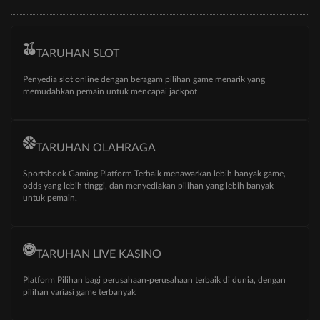
TARUHAN SLOT
Penyedia slot online dengan beragam pilihan game menarik yang
memudahkan pemain untuk mencapai jackpot
TARUHAN OLAHRAGA
Sportsbook Gaming Platform Terbaik menawarkan lebih banyak game,
odds yang lebih tinggi, dan menyediakan pilihan yang lebih banyak
untuk pemain.
TARUHAN LIVE KASINO
Platform Pilihan bagi perusahaan-perusahaan terbaik di dunia, dengan
pilihan variasi game terbanyak