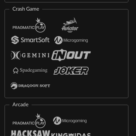
Crash Game
Arcade