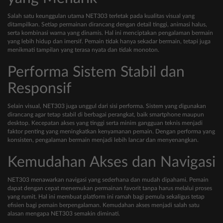
Salah satu keunggulan utama NET303 terletak pada kualitas visual yang
ditampilkan. Setiap permainan dirancang dengan detail tinggi, animasi halus,
serta kombinasi warna yang dinamis. Hal ini menciptakan pengalaman bermain
yang lebih hidup dan imersif. Pemain tidak hanya sekadar bermain, tetapi juga
menikmati tampilan yang terasa nyata dan tidak monoton.
Performa Sistem Stabil dan
Responsif
Selain visual, NET303 juga unggul dari sisi performa. Sistem yang digunakan
dirancang agar tetap stabil di berbagai perangkat, baik smartphone maupun
desktop. Kecepatan akses yang tinggi serta minim gangguan teknis menjadi
faktor penting yang meningkatkan kenyamanan pemain. Dengan performa yang
konsisten, pengalaman bermain menjadi lebih lancar dan menyenangkan.
Kemudahan Akses dan Navigasi
NET303 menawarkan navigasi yang sederhana dan mudah dipahami. Pemain
dapat dengan cepat menemukan permainan favorit tanpa harus melalui proses
yang rumit. Hal ini membuat platform ini ramah bagi pemula sekaligus tetap
efisien bagi pemain berpengalaman. Kemudahan akses menjadi salah satu
alasan mengapa NET303 semakin diminati.