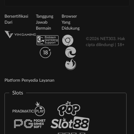
Bersertifikasi
Tanggung
Browser
Dari
Jawab
Yang
Bermain
Didukung
©2026 NET303. Hak
cipta dilindungi | 18+
Platform Penyedia Layanan
Slots