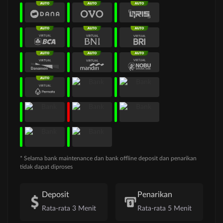
* Selama bank maintenance dan bank offline deposit dan penarikan
tidak dapat diproses
Deposit
Penarikan
Rata-rata 3 Menit
Rata-rata 5 Menit