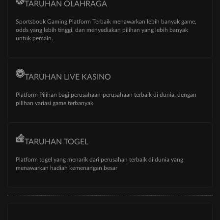
TARUHAN OLAHRAGA
Sportsbook Gaming Platform Terbaik menawarkan lebih banyak game,
odds yang lebih tinggi, dan menyediakan pilihan yang lebih banyak
untuk pemain.
TARUHAN LIVE KASINO
Platform Pilihan bagi perusahaan-perusahaan terbaik di dunia, dengan
pilihan variasi game terbanyak
TARUHAN TOGEL
Platform togel yang menarik dari perusahan terbaik di dunia yang
menawarkan hadiah kemenangan besar