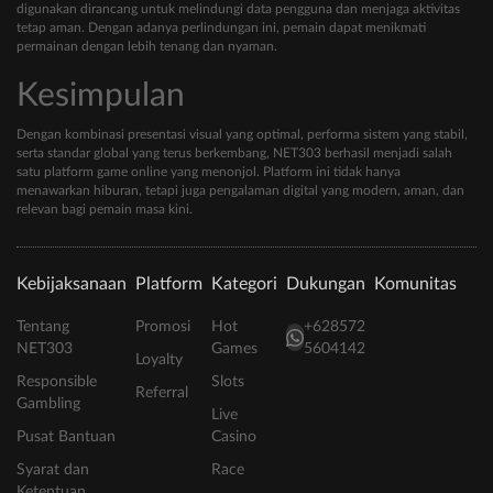
digunakan dirancang untuk melindungi data pengguna dan menjaga aktivitas
tetap aman. Dengan adanya perlindungan ini, pemain dapat menikmati
permainan dengan lebih tenang dan nyaman.
Kesimpulan
Dengan kombinasi presentasi visual yang optimal, performa sistem yang stabil,
serta standar global yang terus berkembang, NET303 berhasil menjadi salah
satu platform game online yang menonjol. Platform ini tidak hanya
menawarkan hiburan, tetapi juga pengalaman digital yang modern, aman, dan
relevan bagi pemain masa kini.
Kebijaksanaan
Platform
Kategori
Dukungan
Komunitas
Tentang
Promosi
Hot
+628572
NET303
Games
5604142
Loyalty
Responsible
Slots
Referral
Gambling
Live
Pusat Bantuan
Casino
Syarat dan
Race
Ketentuan