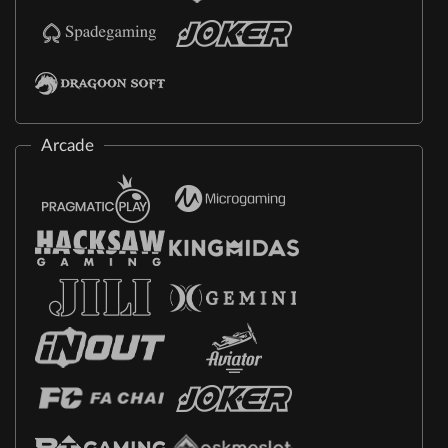
Arcade