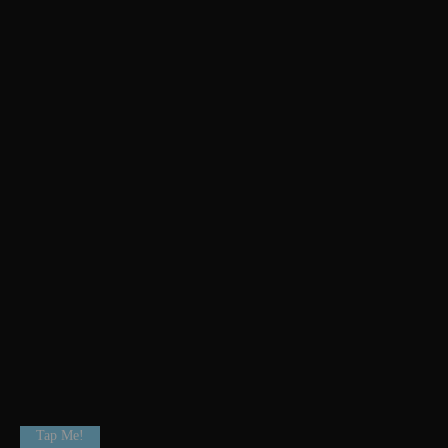
Tap Me!