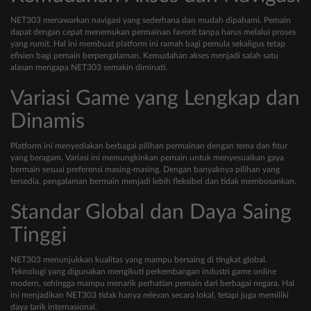
NET303 menawarkan navigasi yang sederhana dan mudah dipahami. Pemain
dapat dengan cepat menemukan permainan favorit tanpa harus melalui proses
yang rumit. Hal ini membuat platform ini ramah bagi pemula sekaligus tetap
efisien bagi pemain berpengalaman. Kemudahan akses menjadi salah satu
alasan mengapa NET303 semakin diminati.
Variasi Game yang Lengkap dan
Dinamis
Platform ini menyediakan berbagai pilihan permainan dengan tema dan fitur
yang beragam. Variasi ini memungkinkan pemain untuk menyesuaikan gaya
bermain sesuai preferensi masing-masing. Dengan banyaknya pilihan yang
tersedia, pengalaman bermain menjadi lebih fleksibel dan tidak membosankan.
Standar Global dan Daya Saing
Tinggi
NET303 menunjukkan kualitas yang mampu bersaing di tingkat global.
Teknologi yang digunakan mengikuti perkembangan industri game online
modern, sehingga mampu menarik perhatian pemain dari berbagai negara. Hal
ini menjadikan NET303 tidak hanya relevan secara lokal, tetapi juga memiliki
daya tarik internasional.