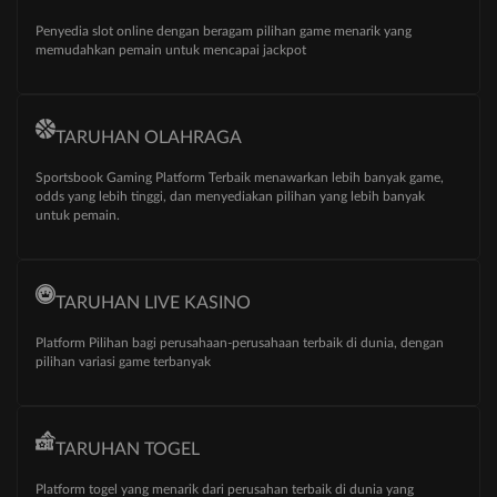
Penyedia slot online dengan beragam pilihan game menarik yang
memudahkan pemain untuk mencapai jackpot
TARUHAN OLAHRAGA
Sportsbook Gaming Platform Terbaik menawarkan lebih banyak game,
odds yang lebih tinggi, dan menyediakan pilihan yang lebih banyak
untuk pemain.
TARUHAN LIVE KASINO
Platform Pilihan bagi perusahaan-perusahaan terbaik di dunia, dengan
pilihan variasi game terbanyak
TARUHAN TOGEL
Platform togel yang menarik dari perusahan terbaik di dunia yang