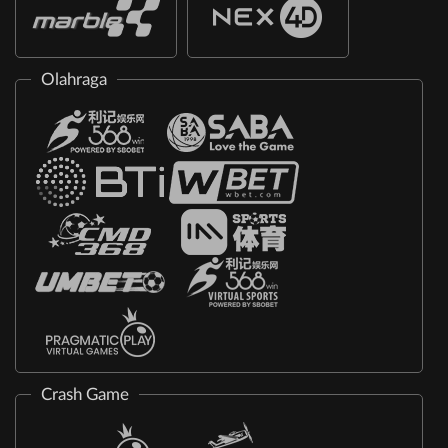
Olahraga
Crash Game