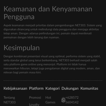
Keamanan dan Kenyamanan
Pengguna
Aspek keamanan menjadi prioritas dalam pengembangan NET303. Sistem yang
digunakan dirancang untuk melindungi data pengguna dan menjaga aktivitas
tetap aman. Dengan adanya perlindungan ini, pemain dapat menikmati
permainan dengan lebih tenang dan nyaman.
Kesimpulan
Dengan kombinasi presentasi visual yang optimal, performa sistem yang stabil,
serta standar global yang terus berkembang, NET303 berhasil menjadi salah
satu platform game online yang menonjol. Platform ini tidak hanya
menawarkan hiburan, tetapi juga pengalaman digital yang modern, aman, dan
relevan bagi pemain masa kini.
Kebijaksanaan
Platform
Kategori
Dukungan
Komunitas
Tentang
Promosi
Hot
+628572
NET303
Games
5604142
Loyalty