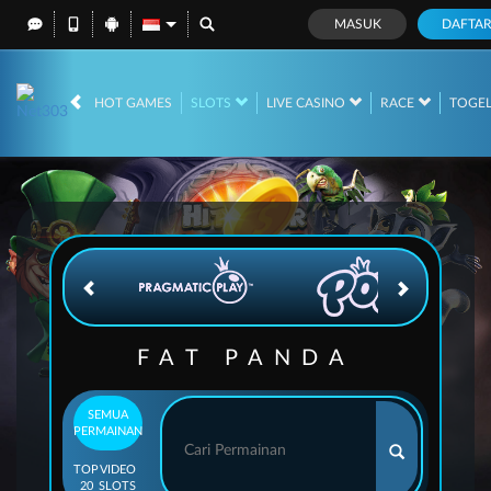
MASUK
DAFTA
IDR
12,688,263,
HOT GAMES
SLOTS
LIVE CASINO
RACE
TOGE
FAT PANDA
SEMUA
PERMAINAN
TOP
VIDEO
20
SLOTS