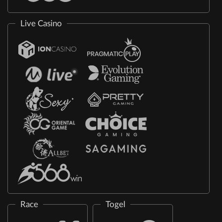
Live Casino
Race
Togel