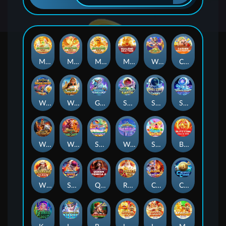
Mahjong Gold: Dragon
Mahjong Gold: Phoenix
Mahjong Gold: Lion
Mahjong Gold: Tiger
Wonders of Giza Pyramid
CaiShen Mega Fortune
Wonders of Machu Picchu
Wonder of Hanging Garden
God's Gambit: Poseidon
Space Quest: Earth
Space Quest: Moon
Space Quest: Neptune
Wonders of Colosseum
Wonders of Grand Canyon
Slithering Riches
Wonders of Taj Mahal
Sugar Strike
Blitz Coin: Hold & Win
Wild Bounty Queen
Space Quest: Mars
Queen Femida 2
Royale Ace
Clash of Olympus
Crypto Coin