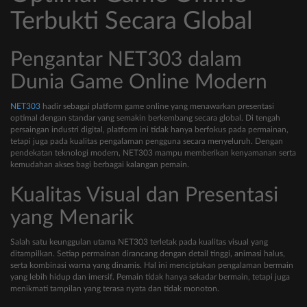
Terbukti Secara Global
Pengantar NET303 dalam
Dunia Game Online Modern
NET303
hadir sebagai platform game online yang menawarkan presentasi
optimal dengan standar yang semakin berkembang secara global. Di tengah
persaingan industri digital, platform ini tidak hanya berfokus pada permainan,
tetapi juga pada kualitas pengalaman pengguna secara menyeluruh. Dengan
pendekatan teknologi modern, NET303 mampu memberikan kenyamanan serta
kemudahan akses bagi berbagai kalangan pemain.
Kualitas Visual dan Presentasi
yang Menarik
Salah satu keunggulan utama NET303 terletak pada kualitas visual yang
ditampilkan. Setiap permainan dirancang dengan detail tinggi, animasi halus,
serta kombinasi warna yang dinamis. Hal ini menciptakan pengalaman bermain
yang lebih hidup dan imersif. Pemain tidak hanya sekadar bermain, tetapi juga
menikmati tampilan yang terasa nyata dan tidak monoton.