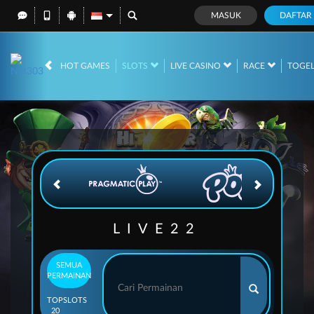
MASUK
DAFTAR
IDR
12,693,631,
HOT GAMES
SLOTS
LIVE CASINO
RACE
TOGE
LIVE22
SEMUA
PERMAINAN
TOP
SLOTS
20