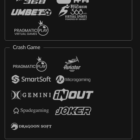
Crash Game