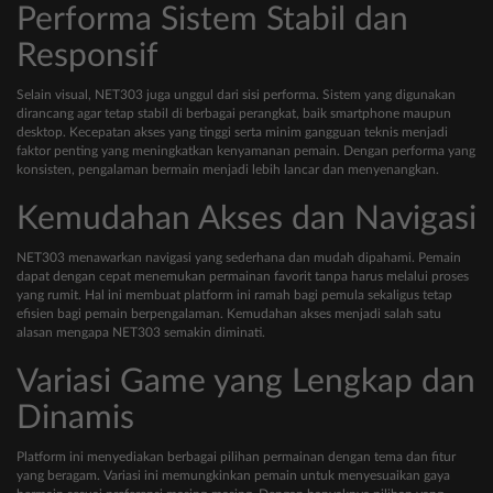
Performa Sistem Stabil dan
Responsif
Selain visual, NET303 juga unggul dari sisi performa. Sistem yang digunakan
dirancang agar tetap stabil di berbagai perangkat, baik smartphone maupun
desktop. Kecepatan akses yang tinggi serta minim gangguan teknis menjadi
faktor penting yang meningkatkan kenyamanan pemain. Dengan performa yang
konsisten, pengalaman bermain menjadi lebih lancar dan menyenangkan.
Kemudahan Akses dan Navigasi
NET303 menawarkan navigasi yang sederhana dan mudah dipahami. Pemain
dapat dengan cepat menemukan permainan favorit tanpa harus melalui proses
yang rumit. Hal ini membuat platform ini ramah bagi pemula sekaligus tetap
efisien bagi pemain berpengalaman. Kemudahan akses menjadi salah satu
alasan mengapa NET303 semakin diminati.
Variasi Game yang Lengkap dan
Dinamis
Platform ini menyediakan berbagai pilihan permainan dengan tema dan fitur
yang beragam. Variasi ini memungkinkan pemain untuk menyesuaikan gaya