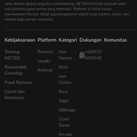
serta standar global yang terus berkembang, NET303 berhasil menjadi salah
satu platform game online yang menonjol. Platform ini tidak hanya
menawarkan hiburan, tetapi juga pengalaman digital yang modern, aman, dan
relevan bagi pemain masa kini.
Kebijaksanaan
Platform
Kategori
Dukungan
Komunitas
Tentang
Promosi
Hot
+628572
NET303
Games
5604142
Loyalty
Responsible
Slots
Referral
Gambling
Live
Pusat Bantuan
Casino
Syarat dan
Race
Ketentuan
Togel
Olahraga
Crash
Game
Arcade