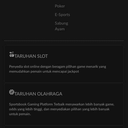
Poker
E-Sports
Sabung
Ayam
TARUHAN SLOT
Penyedia slot online dengan beragam pilihan game menarik yang
memudahkan pemain untuk mencapai jackpot
TARUHAN OLAHRAGA
Sportsbook Gaming Platform Terbaik menawarkan lebih banyak game,
odds yang lebih tinggi, dan menyediakan pilihan yang lebih banyak
untuk pemain.