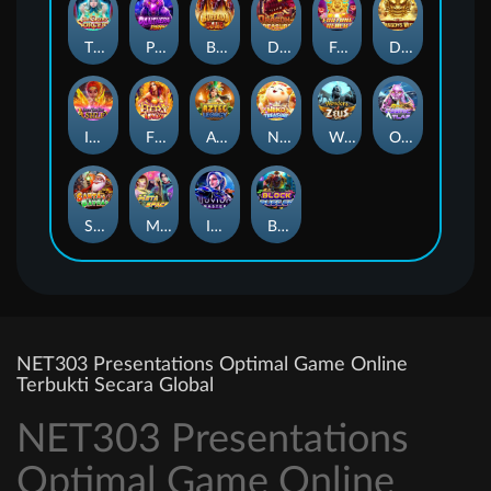
The Great Sorcery
Panthera Pardus
Buffalo Blaze
Dragon Treasure
Fortune Realm
Dragon Wish
Into the Fay: Ashley
Fiery Lady
Aztec Legacy
Neko Treasure
Wonders of Zeus
Oni Cosmic Atlas
Santa's Payday
Meta Space
Illuvium Master
Block Buster
NET303 Presentations Optimal Game Online
Terbukti Secara Global
NET303 Presentations
Optimal Game Online