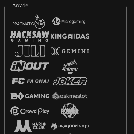
Arcade