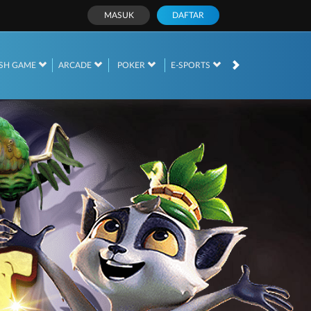
MASUK
DAFTAR
SH GAME
ARCADE
POKER
E-SPORTS
SABUNG AYAM