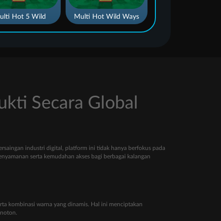
ulti Hot 5 Wild
Multi Hot Wild Ways
kti Secara Global
aingan industri digital, platform ini tidak hanya berfokus pada
enyamanan serta kemudahan akses bagi berbagai kalangan
erta kombinasi warna yang dinamis. Hal ini menciptakan
onoton.