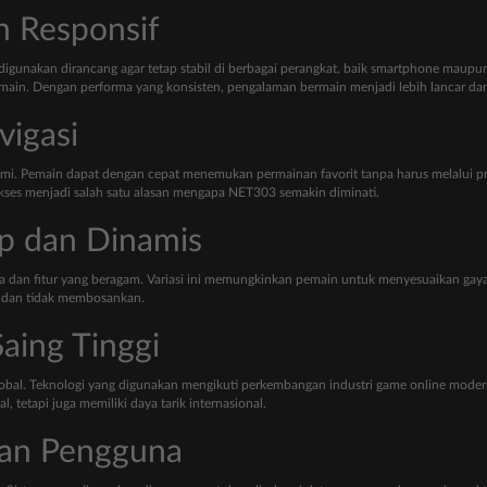
n Responsif
g digunakan dirancang agar tetap stabil di berbagai perangkat, baik smartphone maup
main. Dengan performa yang konsisten, pengalaman bermain menjadi lebih lancar d
igasi
 Pemain dapat dengan cepat menemukan permainan favorit tanpa harus melalui pros
kses menjadi salah satu alasan mengapa NET303 semakin diminati.
p dan Dinamis
a dan fitur yang beragam. Variasi ini memungkinkan pemain untuk menyesuaikan gay
el dan tidak membosankan.
aing Tinggi
obal. Teknologi yang digunakan mengikuti perkembangan industri game online moder
, tetapi juga memiliki daya tarik internasional.
an Pengguna