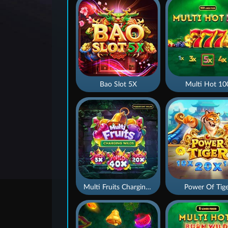
Bao Slot 5X
Multi Hot 10
Multi Fruits Charging Wilds
Power Of Tige