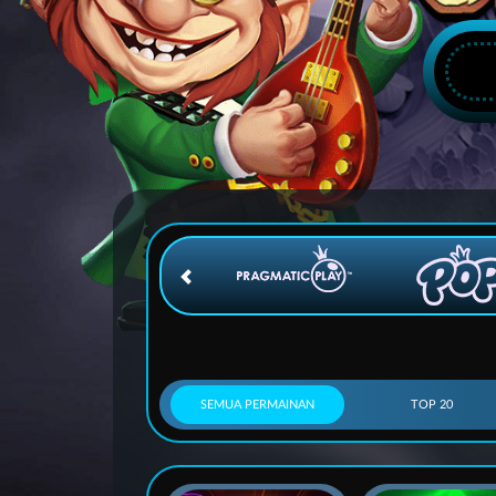
SEMUA PERMAINAN
TOP 20