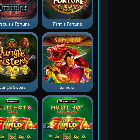
acula's Fortune
Farm's Fortune
Jungle Sisters
Samurai