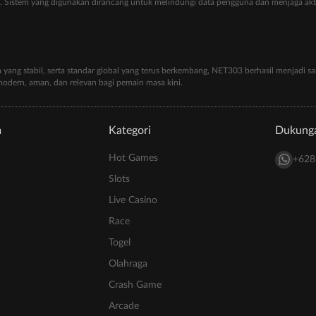
istem yang digunakan dirancang untuk melindungi data pengguna dan menjaga aktiv
 yang stabil, serta standar global yang terus berkembang, NET303 berhasil menjadi sa
modern, aman, dan relevan bagi pemain masa kini.
m
Kategori
Dukung
Hot Games
+628
Slots
Live Casino
Race
Togel
Olahraga
Crash Game
Arcade