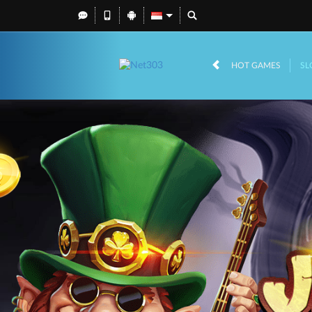
HOT GAMES
SL