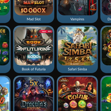
Mad Slot
Vampires
Dr
Book of Futuria
Safari Simba